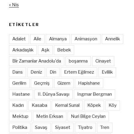
« Nis
ETIKETLER
Adalet
Aile
Almanya
Animasyon
Annelik
Arkadaşlık
Aşk
Bebek
Bir Zamanlar Anadolu'da
boşanma
Cinayet
Dans
Deniz
Din
Ertem Eğilmez
Evlilik
Gerilim
Geçmiş
Gizem
Hapishane
Hastane
II. Dünya Savaşı
Ingmar Bergman
Kadın
Kasaba
Kemal Sunal
Köpek
Köy
Mektup
Metin Erksan
Nuri Bilge Ceylan
Politika
Savaş
Siyaset
Tiyatro
Tren