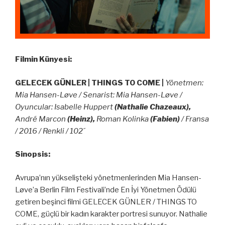
Filmin Künyesi:
GELECEK GÜNLER | THINGS TO COME |
Yönetmen:
Mia Hansen-Løve / Senarist: Mia Hansen-Løve /
Oyuncular: Isabelle Huppert
(Nathalie Chazeaux),
André Marcon
(Heinz),
Roman Kolinka
(Fabien)
/ Fransa
/ 2016 / Renkli / 102´
Sinopsis:
Avrupa’nın yükselişteki yönetmenlerinden Mia Hansen-
Løve’a Berlin Film Festivali’nde En İyi Yönetmen Ödülü
getiren beşinci filmi GELECEK GÜNLER / THINGS TO
COME, güçlü bir kadın karakter portresi sunuyor. Nathalie