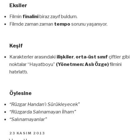
Eksiler
Filmin
finalini
biraz zayıf buldum.
Filmde zaman zaman
tempo
sorunu yaşanıyor.
Keşif
Karakterler arasındaki
ilişkiler
,
orta-üst sınıf
çiftler gibi
noktalar “Hayatboyu”
(Yönetmen: Aslı Özge)
filmini
hatırlattı.
Öylesine
“Rüzgar Handan’ı Sürükleyecek”
“Rüzgarda Salınamayan İlham”
“Salınamayanlar”
YAYIM
23 KASIM 2013
TARIHI