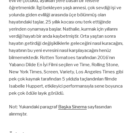
evli ve çocuklu, ayakları yere basan bir felsefe
öğretmenidir. İlgi bekleyen yaşlı annesi, çok sevdiği işi ve
yolunda giden evliliği arasında üçe bölünmüş olan
hayatındaki taşlar, 25 yıllık kocası onu terk ettiğinde
yerinden oynamaya başlar. Nathalie, kurmak için yıllarını
verdiği hayatı bir anda kaybetmiştir. Orta yaştan sonra
hayatın getirdiği değişikliklerle geleceğini nasıl kuracağını,
hayatının bu yeni evresini nasıl karşılayacağını henüz
bilmemektedir. Rotten Tomatoes tarafından 2016’nın
Yabancı Dilde En İyi Filmi seçilen ve Time, Rolling Stone,
New York Times, Screen, Variety, Los Angeles Times gibi
pek çok kaynak tarafından 5 yıldızla taçlandırılan filmde
Isabelle Huppert, etkileyici performansıyla sene boyunca
pek çok ödüle layık görüldü.
Not: Yukarıdaki paragraf
Başka Sinema
sayfasından
alınmıştır.