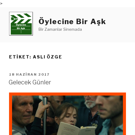
>
İçeriğe
geç
Öylecine Bir Aşk
Bir Zamanlar Sinemada
ETIKET:
ASLI ÖZGE
YAYIM
18 HAZIRAN 2017
TARIHI
Gelecek Günler