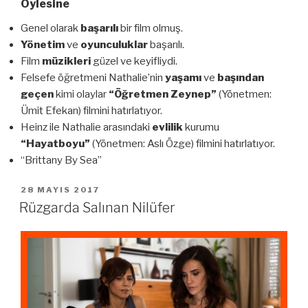
Öylesine
Genel olarak
başarılı
bir film olmuş.
Yönetim
ve
oyunculuklar
başarılı.
Film
müzikleri
güzel ve keyifliydi.
Felsefe öğretmeni Nathalie’nin
yaşamı
ve
başından
geçen
kimi olaylar
“Öğretmen Zeynep”
(Yönetmen:
Ümit Efekan) filmini hatırlatıyor.
Heinz ile Nathalie arasındaki
evlilik
kurumu
“Hayatboyu”
(Yönetmen: Aslı Özge) filmini hatırlatıyor.
“Brittany By Sea”
YAYIM
28 MAYIS 2017
TARIHI
Rüzgarda Salınan Nilüfer