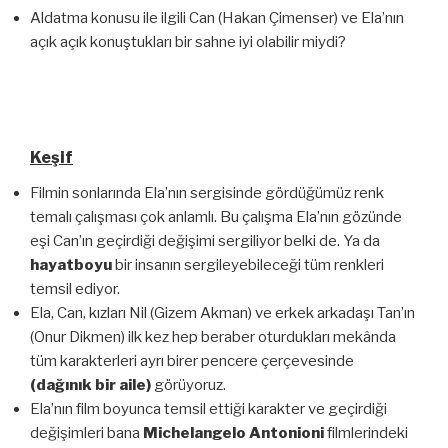
Aldatma konusu ile ilgili Can (Hakan Çimenser) ve Ela’nın
açık açık konuştukları bir sahne iyi olabilir miydi?
Keşif
Filmin sonlarında Ela’nın sergisinde gördüğümüz renk
temalı çalışması çok anlamlı. Bu çalışma Ela’nın gözünde
eşi Can’ın geçirdiği değişimi sergiliyor belki de. Ya da
hayatboyu
bir insanın sergileyebileceği tüm renkleri
temsil ediyor.
Ela, Can, kızları Nil (Gizem Akman) ve erkek arkadaşı Tan’ın
(Onur Dikmen) ilk kez hep beraber oturdukları mekânda
tüm karakterleri ayrı birer pencere çerçevesinde
(dağınık bir aile)
görüyoruz.
Ela’nın film boyunca temsil ettiği karakter ve geçirdiği
değişimleri bana
Michelangelo Antonioni
filmlerindeki