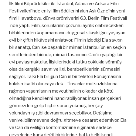
İlk filmi Köprüdekiler ile İstanbul, Adana ve Ankara Film
Festivalleri´nde en iyi film ödüllerini alan Aslı Özge´nin yeni
filmi Hayatboyu, dünya prömiyerini 63. Berlin Film Festivali
´nde yaptı. Film, sorunlarının çözümü ayrılık olabilecekken
birbirlerinden kopamamanın duygusal sıkışıklığını yaşayan
evli bir çiftin hikâyesini anlatıyor. Filmin izlediği Ela saygın
bir sanatçı, Can ise başarılı bir mimar. İstanbul´un en seçkin
semtlerinden birinde, mimari tasarımını Can´ın yaptığı, bir
evi paylaşmaktalar. İlişkilerindeki tutku çoklukla sönmüş
olsa da karşılıklı saygı ve ilgi, beraberliklerinin sürmesini
sağlıyor. Ta ki Ela bir gün Can´ın bir telefon konuşmasına
kulak misafiri oluncaya dek… “İnsanlar mutsuzluklarına
rağmen yaşamlarının mevcut halinin o kadar da kötü
olmadığına kendilerini inandırabiliyorlar. İnsan gerçekleri
görmezden gelip hiçbir sorun yokmuş, her şey
yolundaymış gibi davranmayı seçebiliyor. Değişime,
yeniye, bilinmeyene doğru gitmeye cesaret edemiyor. Ela
ve Can da evliliğin konformizmine sığınarak sadece
çevrelerine karşı değil, birbirlerine, hatta belki kendi