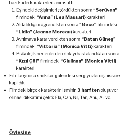
bazı kadın karakterleri anımsattı.
Eşindeki değişimleri gördükten sonra
“Serüven”
filmindeki
“Anna” (Lea Massari)
karakteri
Aldatıldığını öğrendikten sonra
“Gece”
filmindeki
“Lidia” (Jeanne Moreau)
karakteri
Ayrılmaya karar verdikten sonra
“Batan Güneş”
filmindeki
“Vittoria” (Monica Vitti)
karakteri
Psikolojik nedenlerden dolayı hastalandıktan sonra
“Kızıl Çöl”
filmindeki
“Giuliana” (Monica Vitti)
karakteri
Film boyunca sanki bir galerideki sergiyi izlemiş hissine
kapıldık.
Filmdeki birçok karakterin isminin
3 harften
oluşuyor
olması dikkatimi çekti: Ela, Can, Nil, Tan, Ahu, Ali vb.
Öylesine