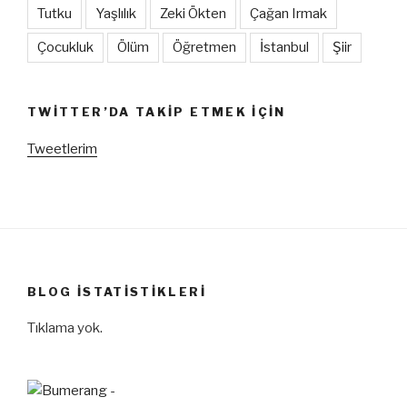
Tutku
Yaşlılık
Zeki Ökten
Çağan Irmak
Çocukluk
Ölüm
Öğretmen
İstanbul
Şiir
TWITTER’DA TAKIP ETMEK IÇIN
Tweetlerim
BLOG İSTATISTIKLERI
Tıklama yok.