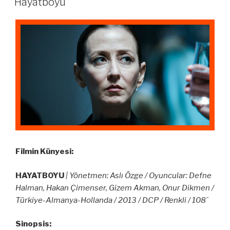
Hayatboyu
Filmin Künyesi:
HAYATBOYU
| Yönetmen: Aslı Özge / Oyuncular: Defne
Halman, Hakan Çimenser, Gizem Akman, Onur Dikmen /
Türkiye-Almanya-Hollanda / 2013 / DCP / Renkli / 108´
Sinopsis: