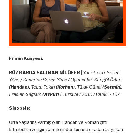
Filmin Künyesi:
RÜZGARDA SALINAN NİLÜFER |
Yönetmen: Seren
Yüce / Senarist: Seren Yüce / Oyuncular: Songül Öden
(Handan),
Tolga Tekin
(Korhan),
Tülay Günal
(Şermin
),
Eraslan Sağlam
(Aykut)
/ Türkiye / 2015 / Renkli / 107´
Sinopsis:
Orta yaşlarına varmış olan Handan ve Korhan çifti
İstanbul’un zengin semtlerinden birinde sıradan bir yaşam