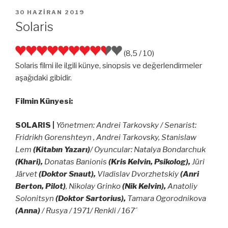
YAYIM
30 HAZIRAN 2019
TARIHI
Solaris
(8,5 / 10)
Solaris filmi ile ilgili künye, sinopsis ve değerlendirmeler
aşağıdaki gibidir.
Filmin Künyesi:
SOLARIS |
Yönetmen: Andrei Tarkovsky / Senarist:
Fridrikh Gorenshteyn , Andrei Tarkovsky, Stanislaw
Lem
(Kitabın Yazarı)
/ Oyuncular: Natalya Bondarchuk
(Khari),
Donatas Banionis
(Kris Kelvin, Psikolog),
Jüri
Järvet
(Doktor Snaut),
Vladislav Dvorzhetskiy
(Anri
Berton, Pilot)
, Nikolay Grinko
(Nik Kelvin),
Anatoliy
Solonitsyn
(Doktor Sartorius),
Tamara Ogorodnikova
(Anna)
/ Rusya / 1971/ Renkli / 167´