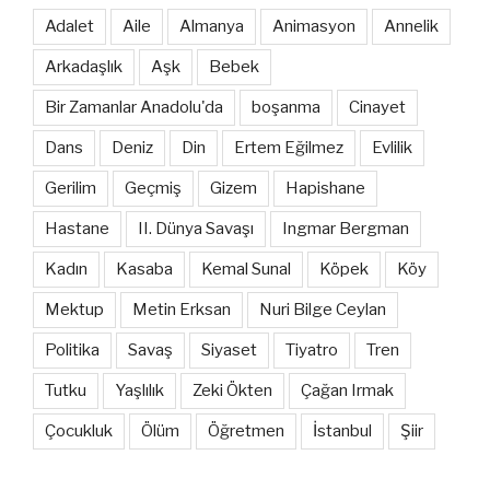
Adalet
Aile
Almanya
Animasyon
Annelik
Arkadaşlık
Aşk
Bebek
Bir Zamanlar Anadolu'da
boşanma
Cinayet
Dans
Deniz
Din
Ertem Eğilmez
Evlilik
Gerilim
Geçmiş
Gizem
Hapishane
Hastane
II. Dünya Savaşı
Ingmar Bergman
Kadın
Kasaba
Kemal Sunal
Köpek
Köy
Mektup
Metin Erksan
Nuri Bilge Ceylan
Politika
Savaş
Siyaset
Tiyatro
Tren
Tutku
Yaşlılık
Zeki Ökten
Çağan Irmak
Çocukluk
Ölüm
Öğretmen
İstanbul
Şiir