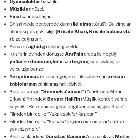
Oyunculuklar
başarılı.
Müzikler
güzel.
Final
sahnesi başarılı.
Bir sahnede pencerede duran
iki elma
görülür. Bu elmalar
filmdeki pek çok ikiliyi
(Kris ile Khari, Kris ile babası vb.
)
bize çağrıştırır.
Anna’nın
ağladığı
sahne güzeldi.
Kris’lerin evinden dönüşte
Anri’nin
araba ile geçtiği
yollar
ve
dönemeçler
insan
beyni
içinde çıkılmış bir
yolculuğa benzer.
Yerçekimsiz
ortamda geçen bir iki sahne sanki
resim
tablolarının
canlanmış hali gibiydi.
Kris’i bir an için
“Sevmek Zamanı”
(Yönetmen: Metin
Erksan) filmindeki
Boyacı Halil’in
(Müşfik Kenter) yerine
koysak: “Ben senin imgene değil kendine aşığım Khari”
Filmden bir replik:
“Yukarıdakiler kırılgan”
Filmden bir replik:
“En basit şeyleri bile bir arada tutan
şey gizemdir.”
Kris’i canlandıran
Donatas Banionis’i
sima olarak
Metin