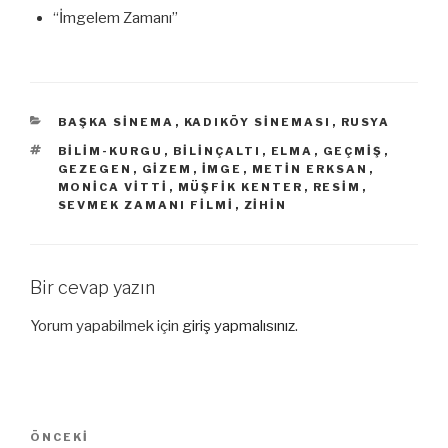
“İmgelem Zamanı”
KATEGORILER
BAŞKA SINEMA
,
KADIKÖY SINEMASI
,
RUSYA
ETIKETLER
BILIM-KURGU
,
BILINÇALTI
,
ELMA
,
GEÇMIŞ
,
GEZEGEN
,
GIZEM
,
İMGE
,
METIN ERKSAN
,
MONICA VITTI
,
MÜŞFIK KENTER
,
RESIM
,
SEVMEK ZAMANI FILMI
,
ZIHIN
Bir cevap yazın
Yorum yapabilmek için
giriş yapmalısınız
.
Yazı
Önceki
ÖNCEKI